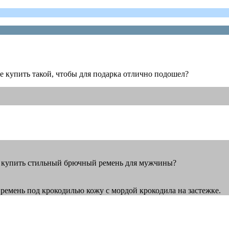
 купить такой, чтобы для подарка отлично подошел?
ожно купить стильный брючный ремень для мужчины?
ремень под крокодилью кожу с мордой крокодила на застежке.