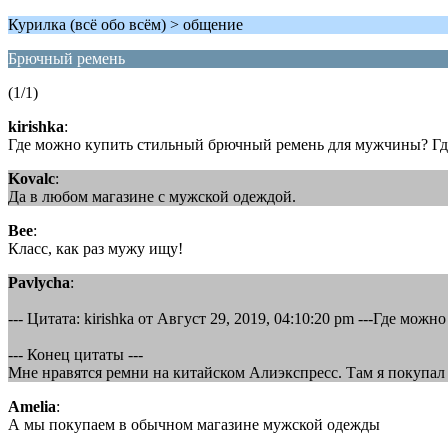
Курилка (всё обо всём) > общение
Брючный ремень
(1/1)
kirishka
:
Где можно купить стильный брючный ремень для мужчины? Где
Kovalc
:
Да в любом магазине с мужской одеждой.
Bee
:
Класс, как раз мужу ищу!
Pavlycha
:
--- Цитата: kirishka от Август 29, 2019, 04:10:20 pm ---Где м
--- Конец цитаты ---
Мне нравятся ремни на китайском Алиэкспресс. Там я покупал 
Amelia
:
А мы покупаем в обычном магазине мужской одежды