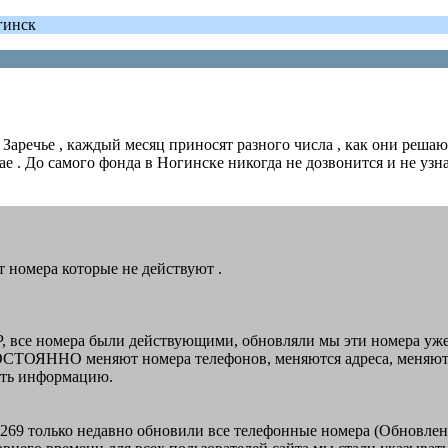
гинск
Заречье , каждый месяц приносят разного числа , как они решаю
ае . До самого фонда в Ногинске никогда не дозвонится и не у
ют номера которые не действуют .
 все номера были действующими, обновляли мы эти номера уже н
ПОСТОЯННО меняют номера телефонов, меняются адреса, меняют 
ять информацию.
php?269 только недавно обновили все телефонные номера (Обновле