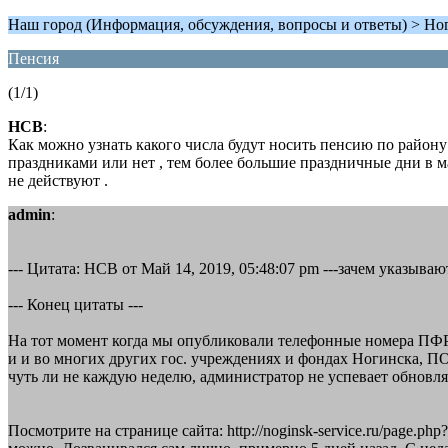
Наш город (Информация, обсуждения, вопросы и ответы) > Но
Пенсия
(1/1)
НСВ
:
Как можно узнать какого числа будут носить пенсию по району 
праздниками или нет , тем более большие праздничные дни в м
не действуют .
admin
:
--- Цитата: НСВ от Май 14, 2019, 05:48:07 pm ---зачем указыва
--- Конец цитаты ---
На тот момент когда мы опубликовали телефонные номера ПФР,
и и во многих других гос. учреждениях и фондах Ногинска, 
чуть ли не каждую неделю, администратор не успевает обновл
Посмотрите на странице сайта: http://noginsk-service.ru/page.