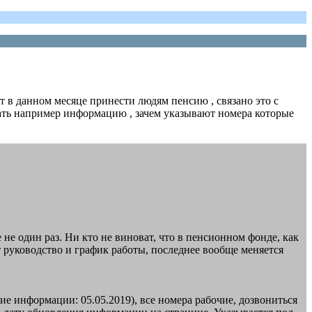
т в данном месяце принести людям пенсию , связано это с
знать например информацию , зачем указывают номера которые
е один раз. Ни кто не виноват, что в пенсионном фонде, как
руководство и график работы, последнее вообще меняется
ние информации: 05.05.2019), все номера рабочие, дозвониться