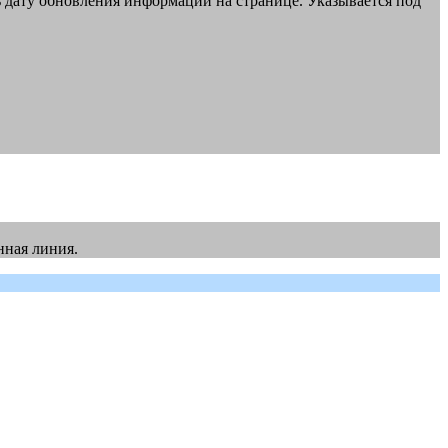
ь дату обновления информации на странице. Указывается под
нная линия.