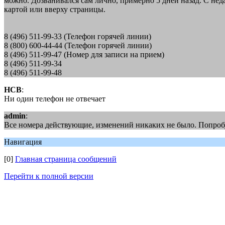
можно. Дозванивался сам лично, примерно 5 дней назад. С нед
картой или вверху страницы.
8 (496) 511-99-33 (Телефон горячей линии)
8 (800) 600-44-44 (Телефон горячей линии)
8 (496) 511-99-47 (Номер для записи на прием)
8 (496) 511-99-34
8 (496) 511-99-48
НСВ
:
Ни один телефон не отвечает
admin
:
Все номера действующие, изменений никаких не было. Попробу
Навигация
[0]
Главная страница сообщений
Перейти к полной версии