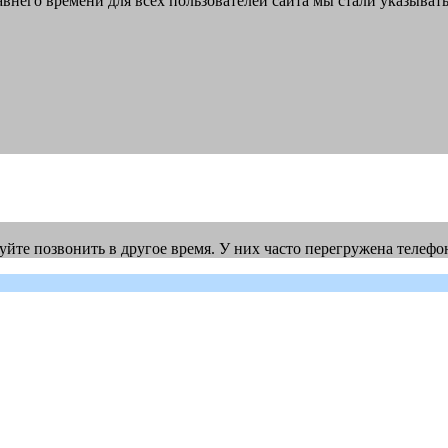
авнего времени для всех пользователей сайта мы стали указыват
йте позвонить в другое время. У них часто перегружена телефо