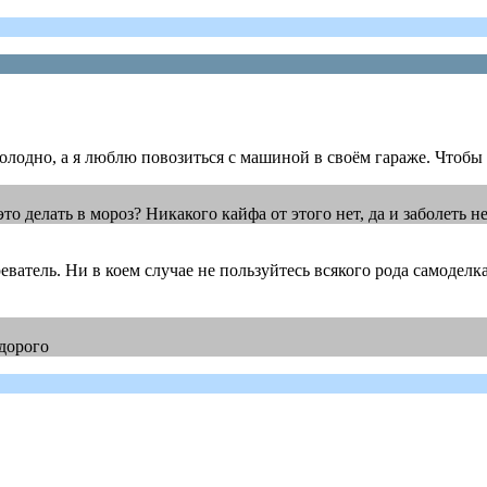
 холодно, а я люблю повозиться с машиной в своём гараже. Чтоб
то делать в мороз? Никакого кайфа от этого нет, да и заболеть н
ватель. Ни в коем случае не пользуйтесь всякого рода самоделк
едорого