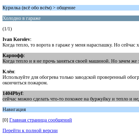
Курилка (всё обо всём) > общение
Холодно в гараже
(1/1)
Ivan Korolev
:
Когда тепло, то ворота в гараже у меня нараспашку. Но сейчас
Карпофф
:
Когда тепло и я не прочь заняться своей машиной. Но зачем же э
Клён
:
Используйте для обогрева только заводской проверенный обогре
окончиться пожаром.
1404Pbyf
:
сейчас можно сделать что-то похожее на буржуйку и тепло и н
Навигация
[0]
Главная страница сообщений
Перейти к полной версии