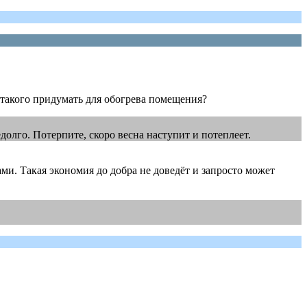
ы такого придумать для обогрева помещения?
едолго. Потерпите, скоро весна наступит и потеплеет.
ами. Такая экономия до добра не доведёт и запросто может