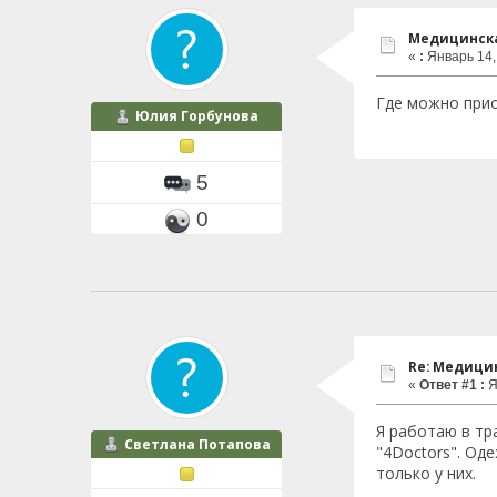
Медицинска
«
:
Январь 14, 
Где можно прио
Юлия Горбунова
5
0
Re: Медици
«
Ответ #1 :
Я
Я работаю в тр
Светлана Потапова
"4Doctors". Од
только у них.