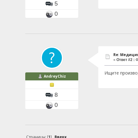
5
0
Re: Медици
«
Ответ #2 :
Ф
Ищите производ
AndreyChiz
8
0
Страницы: [
1
]
Вверх