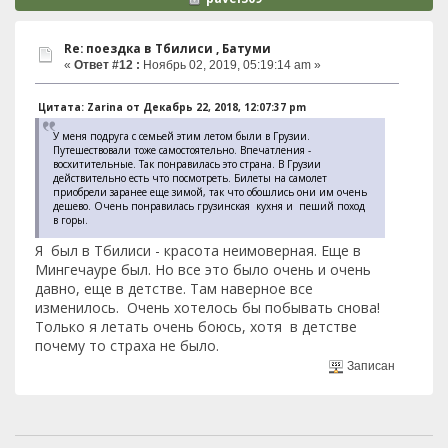
Re: поездка в Тбилиси , Батуми
«
Ответ #12 :
Ноябрь 02, 2019, 05:19:14 am »
Цитата: Zarina от Декабрь 22, 2018, 12:07:37 pm
У меня подруга с семьей этим летом были в Грузии.
Путешествовали тоже самостоятельно. Впечатления -
восхитительные. Так понравилась это страна. В Грузии
действительно есть что посмотреть. Билеты на самолет
приобрели заранее еще зимой, так что обошлись они им очень
дешево. Очень понравилась грузинская кухня и пеший поход
в горы.
Я был в Тбилиси - красота неимоверная. Еще в
Мингечауре был. Но все это было очень и очень
давно, еще в детстве. Там наверное все
изменилось. Очень хотелось бы побывать снова!
Только я летать очень боюсь, хотя в детстве
почему то страха не было.
Записан