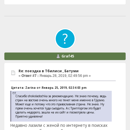
Graf45
Re: поездка в Тбилиси , Батуми
«
Ответ #7 :
Январь 28, 2019, 02:49:56 pm »
Цитата: Zarina от Январь 25, 2019, 02:34:03 pm
Спасибо shokoladochka за рекомендацию. Не знаю почему, ведь
стран на востоке очень много но тянет меня именно в Грузию.
Может еще и потому что это православная страна. Не знаю. Ну
прям очень хочется туда сьездить. А с Трипторгом это будет
сделать недорого, зашла на их сайт и посмотрела цены.
Приятно удивлена!
Недавно лазили с женой по интернету в поисках