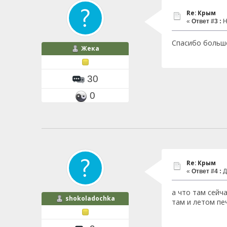
Re: Крым
«
Ответ #3 :
Н
Спасибо большо
Жека
30
0
Re: Крым
«
Ответ #4 :
Д
а что там сейч
shokoladochka
там и летом пе