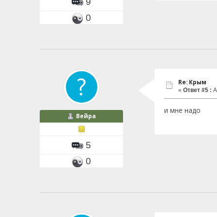
9
0
Re: Крым
«
Ответ #5 :
А
и мне надо
Вейра
5
0