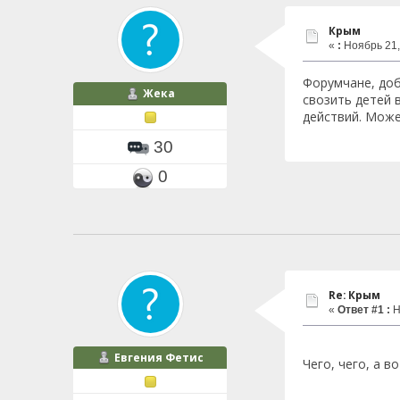
Крым
«
:
Ноябрь 21,
Форумчане, доб
Жека
свозить детей 
действий. Може
30
0
Re: Крым
«
Ответ #1 :
Н
Евгения Фетис
Чего, чего, а 