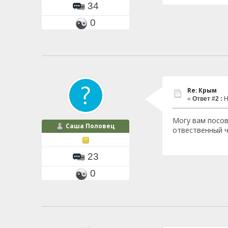
34
0
Re: Крым
«
Ответ #2 :
Н
Могу вам посов
Саша Половец
отвественный ч
23
0