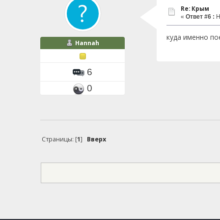
Re: Крым
«
Ответ #6 :
Н
куда именно по
Hannah
6
0
Страницы: [
1
]
Вверх