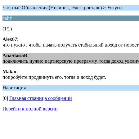
Частные Объявления (Ногинск, Электросталь) > Услуги
сайт
(1/1)
Alex07
:
что нужно , чтобы начать получать стабильный доход от новост
AnaStasiaB
:
подключить нужно партнерскую программу, тогда доход увели
Makar
:
попробуйте продвинуть его. тогда и доход будет.
Навигация
[0]
Главная страница сообщений
Перейти к полной версии