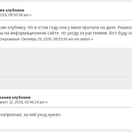
ие клубники
2018, 08:50:58 am »
аю клубнику. Но в этом году она у меня пропала на даче. Реши
ы на информационном сайте по уходу за растением. Вот буду о
тирование: Октябрь 29, 2020, 08:53:56 am от admin
»
вание клубники
вгуст 11, 2018, 02:46:14 pm »
капризная, за ней уход нужен.