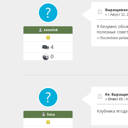
Выращиван
«
:
Август 11, 
Я безумно обож
xoxolok
полезные совет
«
Последнее редак
4
0
Re: Выращи
«
Ответ #1 :
А
Клубника ягода 
lima