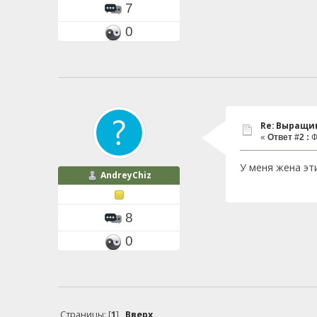
7
0
Re: Выращи
«
Ответ #2 :
Ф
У меня жена эт
AndreyChiz
8
0
Страницы: [
1
]
Вверх