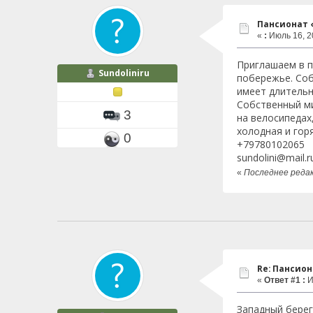
Пансионат 
«
:
Июль 16, 2
Приглашаем в п
Sundoliniru
побережье. Соб
имеет длительн
Собственный ми
3
на велосипедах
холодная и гор
0
+79780102065
sundolini@mail.r
«
Последнее редак
Re: Пансио
«
Ответ #1 :
И
Западный берег