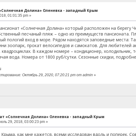
«Солнечная Долина» Оленевка - западный Крым
018, 01:01:35 pm »
ансионат «Солнечная Долина» который расположен на берегу Ч
ственный песчаный пляж – одно из преимуществ пансионата. Пля
ый пологий вход в море. Рядом находятся заповедные места: Тар
ни зоопарк, прокат велосипедов и самокатов. Для любителей ак
, квадроциклах. В каждом номере – кондиционер, холодильник, т
ячая вода. Номера от 1800 руб/сутки. Сезонные скидки, подробне
u
тирование: Октябрь 29, 2020, 07:20:21 pm от admin
»
нат «Солнечная Долина» Оленевка - западный Крым
юль 29, 2018, 03:00:23 pm »
 Крыма, как мне кажется, всеми исследован вдоль и поперек. С