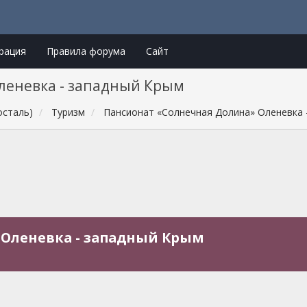
рация
Правила форума
Сайт
леневка - западный Крым
осталь)
Туризм
Пансионат «Солнечная Долина» Оленевка 
 Оленевка - западный Крым