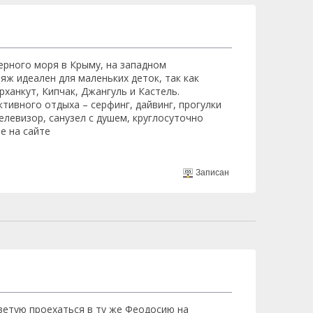
ерного моря в Крыму, на западном
ж идеален для маленьких деток, так как
ханкут, Кипчак, Джангуль и Кастель.
тивного отдыха – серфинг, дайвинг, прогулки
елевизор, санузел с душем, круглосуточно
е на сайте
Записан
оветую проехаться в ту же Феодосию на