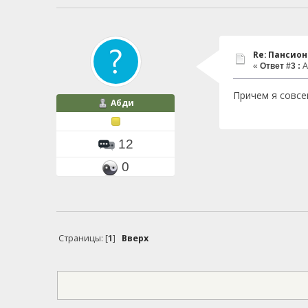
Re: Пансио
«
Ответ #3 :
А
Причем я совсе
Абди
12
0
Страницы: [
1
]
Вверх