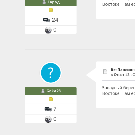
Город
Востоке. Там е
24
0
Re: Пансио
«
Ответ #2 :
О
Западный берег
Geka23
Востоке. Там е
7
0