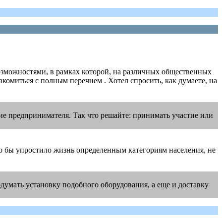
озможностями, в рамках которой, на различных общественных
комиться с полным перечнем . Хотел спросить, как думаете, на
ние предпринимателя. Так что решайте: принимать участие или
о бы упростило жизнь определенным категориям населения, не
думать установку подобного оборудования, а еще и доставку