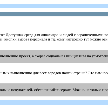
ект Доступная среда для инвалидов и людей с ограниченными в
 кнопки вызова персонала и тд, кому интересно тут можно озна
выполнению проект, а скорее социальная инициатива на усмотре
льным к выполнению для всех городов нашей страны? Это намног
больше покупателей- обеспечивайте сервис. Можно не только про