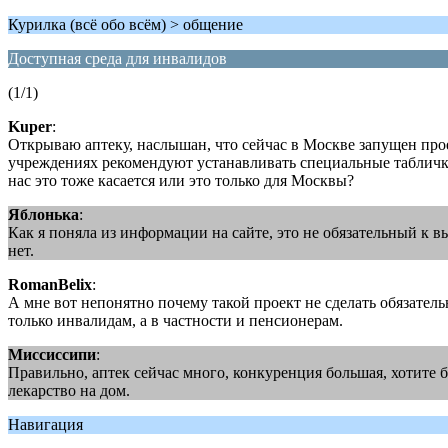
Курилка (всё обо всём) > общение
Доступная среда для инвалидов
(1/1)
Kuper
:
Открываю аптеку, наслышан, что сейчас в Москве запущен про
учреждениях рекомендуют устанавливать специальные таблички,
нас это тоже касается или это только для Москвы?
Яблонька
:
Как я поняла из информации на сайте, это не обязательный к 
нет.
RomanBelix
:
А мне вот непонятно почему такой проект не сделать обязате
только инвалидам, а в частности и пенсионерам.
Миссиссипи
:
Правильно, аптек сейчас много, конкуренция большая, хотите 
лекарство на дом.
Навигация