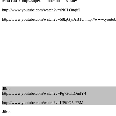
Мой сайт: http://super-plumber.business.site/
http://www.youtube.com/watch?v=rNtHs3uqifI
http://www.youtube.com/watch?v=68kjGyiAB1U http://www.yout
.
Jiko
:
http://www.youtube.com/watch?v=Pg72CLOndY4
http://www.youtube.com/watch?v=IJPfdG5aF8M
Jiko
: