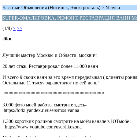
Частные Объявления (Ногинск, Электросталь) > Услуги
SUPER-ЭМАЛИРОВКА, РЕМОНТ, РЕСТАВРАЦИЯ ВАНН Моск
(1/8)
>
>>
Jiko
:
.
Лучший мастер Москвы и Области, москвич
20 лет стаж. Реставрировал более 11.000 ванн
И всего 9 своих ванн за это время переделывал ( клиенты ронял
Остальные 11 тысяч здравствуют по сей день!
*****************************************
3.000 фото моей работы смотрите здесь-
https://fotki.yandex.ru/users/mos-vanna
1.300 коротких роликов смотрите на моём канале в ЮТьюбе :
https://www.youtube.com/user/jikozona