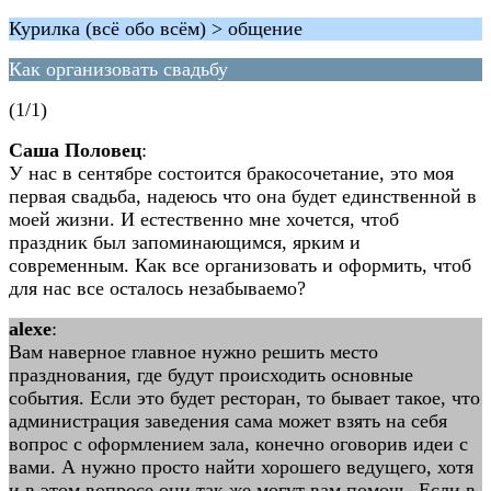
Курилка (всё обо всём) > общение
Как организовать свадьбу
(1/1)
Саша Половец
:
У нас в сентябре состоится бракосочетание, это моя
первая свадьба, надеюсь что она будет единственной в
моей жизни. И естественно мне хочется, чтоб
праздник был запоминающимся, ярким и
современным. Как все организовать и оформить, чтоб
для нас все осталось незабываемо?
alexe
:
Вам наверное главное нужно решить место
празднования, где будут происходить основные
события. Если это будет ресторан, то бывает такое, что
администрация заведения сама может взять на себя
вопрос с оформлением зала, конечно оговорив идеи с
вами. А нужно просто найти хорошего ведущего, хотя
и в этом вопросе они так же могут вам помочь. Если в