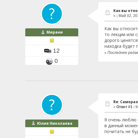
Как вы отно
«
:
Май 02, 201
Как вы относит
Мирани
то лекции или 
дорого ценятся
находка будет 
12
«
Последнее редак
0
Re: Самора
«
Ответ #1 :
М
Я очень люблю 
Юлия Николаева
в данный момен
почитать не бу