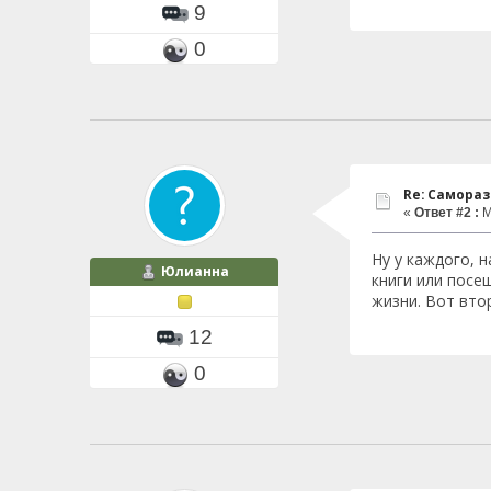
9
0
Re: Самора
«
Ответ #2 :
М
Ну у каждого, 
Юлианна
книги или посе
жизни. Вот вто
12
0