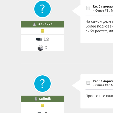
Re: Самора
«
Ответ #3 :
М
На самом деле 
Женечка
более подкованы
либо растет, ли
13
0
Re: Самора
«
Ответ #4 :
М
Просто все клас
Kalimik