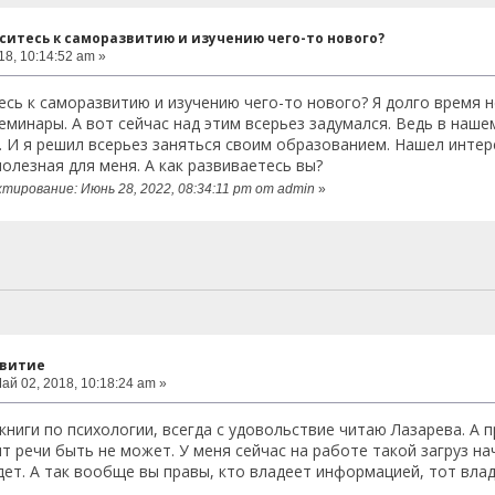
ситесь к саморазвитию и изучению чего-то нового?
8, 10:14:52 am »
есь к саморазвитию и изучению чего-то нового? Я долго время н
семинары. А вот сейчас над этим всерьез задумался. Ведь в на
. И я решил всерьез заняться своим образованием. Нашел инте
полезная для меня. А как развиваетесь вы?
тирование: Июнь 28, 2022, 08:34:11 pm от admin
»
звитие
ай 02, 2018, 10:18:24 am »
книги по психологии, всегда с удовольствие читаю Лазарева. А 
т речи быть не может. У меня сейчас на работе такой загруз н
дет. А так вообще вы правы, кто владеет информацией, тот вла