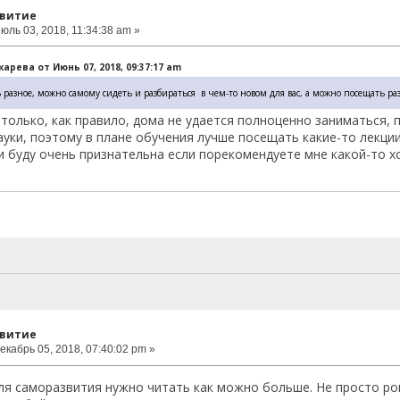
звитие
юль 03, 2018, 11:34:38 am »
арева от Июнь 07, 2018, 09:37:17 am
 разное, можно самому сидеть и разбираться в чем-то новом для вас, а можно посещать 
 только, как правило, дома не удается полноценно заниматься,
ауки, поэтому в плане обучения лучше посещать какие-то лекции
и буду очень признательна если порекомендуете мне какой-то хо
звитие
екабрь 05, 2018, 07:40:02 pm »
ля саморазвития нужно читать как можно больше. Не просто ро