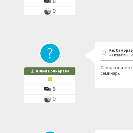
8
0
Re: Самора
«
Ответ #5 :
И
Саморазвитие е
Юлия Бочкарева
семинары
6
0