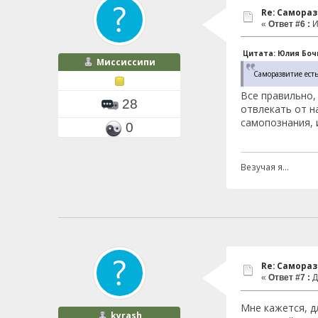
Re: Самора
«
Ответ #6 :
И
Цитата: Юлия Бочк
Миссиссипи
Саморазвитие есть
Все правильно,
28
отвлекать от н
самопознания, 
0
Везучая я...
Re: Самора
«
Ответ #7 :
Д
Мне кажется, д
kyrash