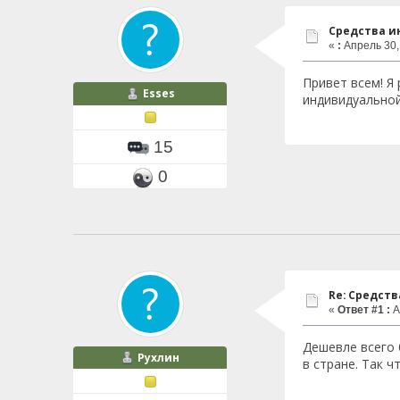
Средства и
«
:
Апрель 30, 
Привет всем! Я
Esses
индивидуальной
15
0
Re: Средст
«
Ответ #1 :
А
Дешевле всего 
Рухлин
в стране. Так 