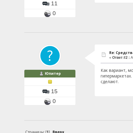
11
0
Re: Средст
«
Ответ #2 :
А
Как вариант, м
Юпитер
гипермаркетах.
сделают.
15
0
Страницы: [
1
]
Вверх