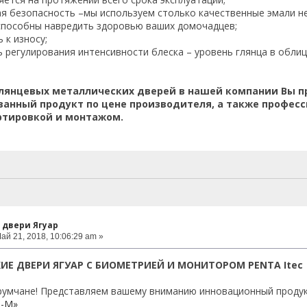
я безопасность –мы используем столько качественные эмали н
способны навредить здоровью ваших домочадцев;
 к износу;
регулирования интенсивности блеска – уровень глянца в обли
глянцевых металлических дверей в нашей компании Вы 
анный продукт по цене производителя, а также професс
ортировкой и монтажом.
 двери Ягуар
ай 21, 2018, 10:06:29 am »
Е ДВЕРИ ЯГУАР С БИОМЕТРИЕЙ И МОНИТОРОМ PENTA Itec
умчане! Представляем вашему вниманию инновационный продук
р-М»