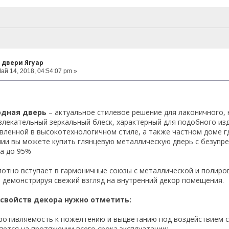
 двери Ягуар
ай 14, 2018, 04:54:07 pm »
одная дверь
– актуальное стилевое решение для лаконичного, 
влекательный зеркальный блеск, характерный для подобного из
вленной в высокотехнологичном стиле, а также частном доме г
ии вы можете купить глянцевую металлическую дверь с безупр
а до 95%
отно вступает в гармоничные союзы с металлической и полир
 демонстрируя свежий взгляд на внутренний декор помещения.
 свойств декора нужно отметить:
ротивляемость к пожелтению и выцветанию под воздействием с
яется на протяжении всего срока эксплуатации;