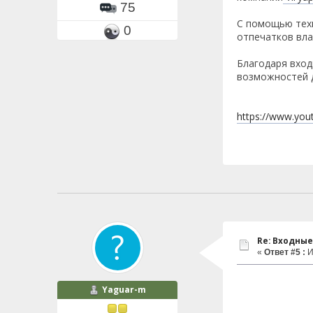
75
С помощью техн
0
отпечатков вла
Благодаря вход
возможностей д
https://www.yo
Re: Входные
«
Ответ #5 :
И
Yaguar-m