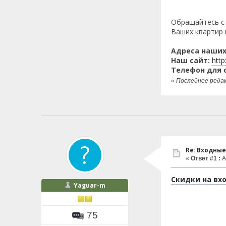
Обращайтесь с 
Ваших квартир 
Адреса наших
Наш сайт:
http
Телефон для 
«
Последнее редак
Re: Входные
«
Ответ #1 :
А
Скидки на вх
Yaguar-m
75