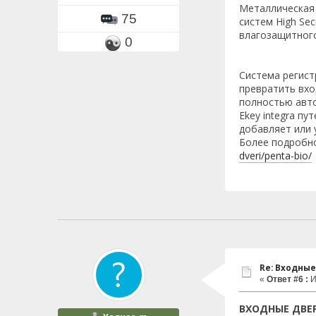
Металлическая 
75
систем High Sec
влагозащитного
0
Система регист
превратить вхо
полностью авто
Ekey integra п
добавляет или 
Более подробно
dveri/penta-bio/
Re: Входные
«
Ответ #6 :
И
ВХОДНЫЕ ДВЕР