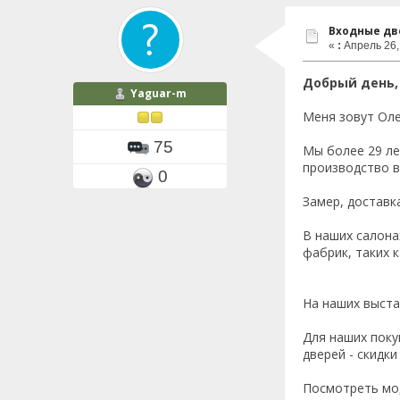
Входные дв
«
:
Апрель 26, 
Добрый день,
Yaguar-m
Меня зовут Оле
75
Мы более 29 ле
производство в
0
Замер, доставк
В наших салона
фабрик, таких к
На наших выста
Для наших поку
дверей - скидк
Посмотреть мод