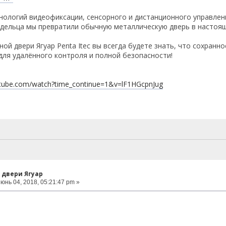
ологий видеофиксации, сенсорного и дистанционного управлени
дельца мы превратили обычную металлическую дверь в настоящ
ной двери Ягуар Penta Itec вы всегда будете знать, что сохран
ля удалённого контроля и полной безопасности!
utube.com/watch?time_continue=1&v=lF1HGcpnJug
 двери Ягуар
юнь 04, 2018, 05:21:47 pm »