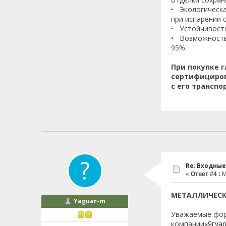
• Экологическа
при испарении 
• Устойчивость
• Возможность 
95%.
При покупке 
сертифициров
с его трансп
Re: Входные
«
Ответ #4 :
М
МЕТАЛЛИЧЕСКИ
Yaguar-m
Уважаемые фор
компании
«Ягуа