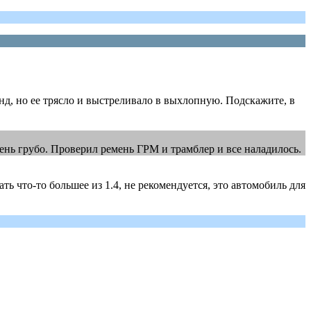
унд, но ее трясло и выстреливало в выхлопную. Подскажите, в
чень грубо. Проверил ремень ГРМ и трамблер и все наладилось.
ь что-то большее из 1.4, не рекомендуется, это автомобиль для