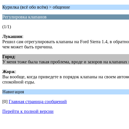
Курилка (всё обо всём) > общение
Регулировка клапанов
(1/1)
Лукашин
:
Решил сам отрегулировать клапаны на Ford Sierra 1.4, в обрат
чем может быть причина.
Город
:
У меня тоже была такая проблема, вроде и зазоров на клапана
Жорж
:
Вы вообще, когда приведете в порядок клапаны на своем автомо
спокойной езды.
Навигация
[0]
Главная страница сообщений
Перейти к полной версии