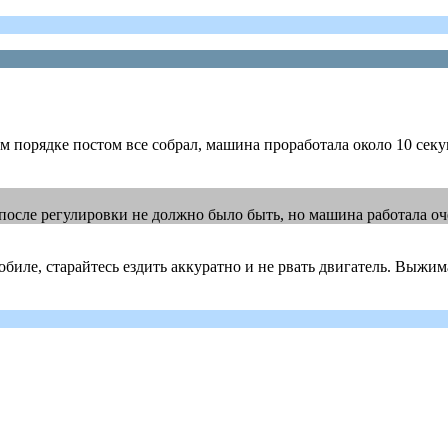
ном порядке постом все собрал, машина проработала около 10 сек
х после регулировки не должно было быть, но машина работала о
биле, старайтесь ездить аккуратно и не рвать двигатель. Выжимат