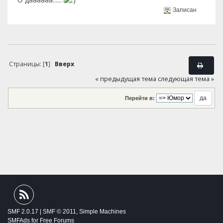
Записан
Страницы: [
1
]
Вверх
« предыдущая тема
следующая тема »
Перейти в:
SMF 2.0.17
|
SMF © 2011
,
Simple Machines
SMFAds
for
Free Forums