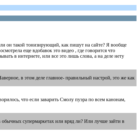
о ли он такой тонизирующий, как пишут на сайте? Я вообще
смотрела еще вдобавок это видео , где говорится что
вать в интернете, или все это лишь слова, а на деле нету
Наверное, в этом деле главное- правильный настрой, это же как
ворилось, что если заварить Смолу пуэра по всем канонам,
 в обычных супермаркетах или вряд ли? Или лучше зайти в