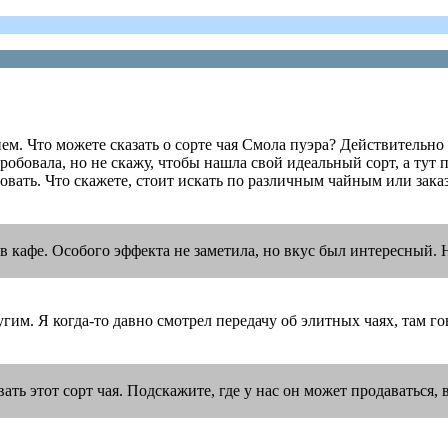
ем. Что можете сказать о сорте чая Смола пуэра? Действительн
бовала, но не скажу, чтобы нашла свой идеальный сорт, а тут по
овать. Что скажете, стоит искать по различным чайным или заказы
 в кафе. Особого эффекта не заметила, но вкус был интересный. 
гим. Я когда-то давно смотрел передачу об элитных чаях, там го
ть этот сорт чая. Подскажите, где у нас он может продаваться,