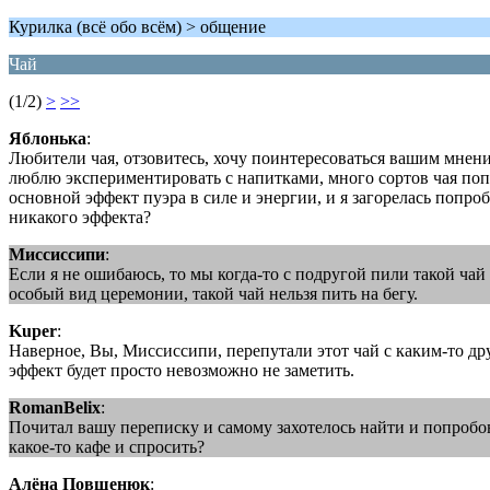
Курилка (всё обо всём) > общение
Чай
(1/2)
>
>>
Яблонька
:
Любители чая, отзовитесь, хочу поинтересоваться вашим мнени
люблю экспериментировать с напитками, много сортов чая попро
основной эффект пуэра в силе и энергии, и я загорелась попроб
никакого эффекта?
Миссиссипи
:
Если я не ошибаюсь, то мы когда-то с подругой пили такой чай
особый вид церемонии, такой чай нельзя пить на бегу.
Kuper
:
Наверное, Вы, Миссиссипи, перепутали этот чай с каким-то дру
эффект будет просто невозможно не заметить.
RomanBelix
:
Почитал вашу переписку и самому захотелось найти и попробова
какое-то кафе и спросить?
Алёна Повшенюк
: