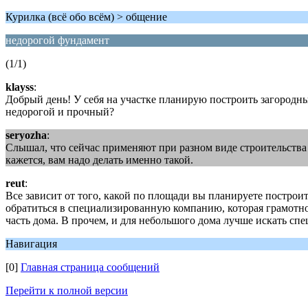
Курилка (всё обо всём) > общение
недорогой фундамент
(1/1)
klayss
:
Добрый день! У себя на участке планирую построить загородны
недорогой и прочный?
seryozha
:
Слышал, что сейчас применяют при разном виде строительства
кажется, вам надо делать именно такой.
reut
:
Все зависит от того, какой по площади вы планируете построит
обратиться в специализированную компанию, которая грамотно 
часть дома. В прочем, и для небольшого дома лучше искать спе
Навигация
[0]
Главная страница сообщений
Перейти к полной версии