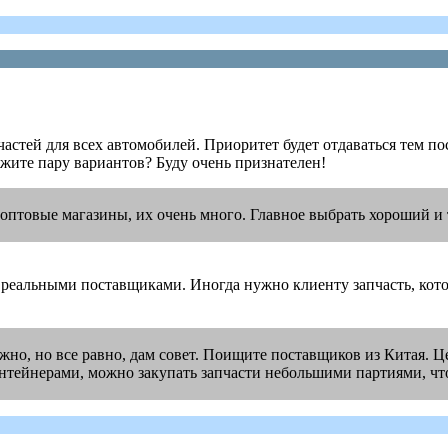
астей для всех автомобилей. Приоритет будет отдаваться тем по
жите пару вариантов? Буду очень признателен!
птовые магазины, их очень много. Главное выбрать хороший и т
 реальными поставщиками. Иногда нужно клиенту запчасть, котор
ужно, но все равно, дам совет. Поищите поставщиков из Китая. 
контейнерами, можно закупать запчасти небольшими партиями, чт