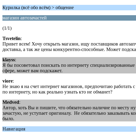
Курилка (всё обо всём) > общение
магазин автозачастей
(1/1)
Tsvetelin
:
Привет всем! Хочу открыть магазин, ищу поставщиков автозапч
доставка, а так же цены конкурентно-способные. Может подска
klayss
:
Я бы посоветовал поискать по интернету специализированные о
сфере, может вам подскажет.
viore
:
Не знаю я на счет интернет магазинов, предпочитаю работать с
по интернету, но как реально узнать кто не обманет?
Medved
:
Автор, хоть Вы и пишите, что обязательно наличие по месту н
зачастую, не уступает оригиналу. Не обязательно заказывать 
было.
Навигация