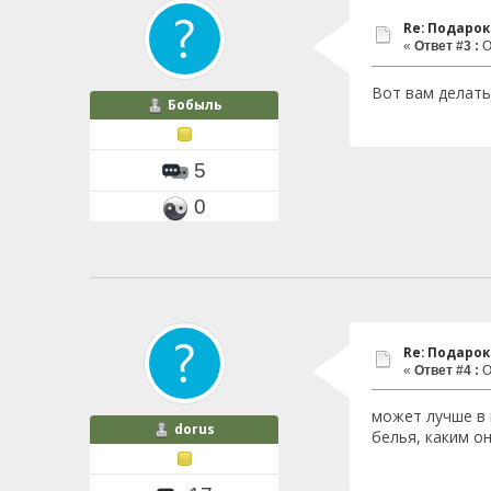
Re: Подаро
«
Ответ #3 :
О
Вот вам делать
Бобыль
5
0
Re: Подаро
«
Ответ #4 :
О
может лучше в 
dorus
белья, каким он