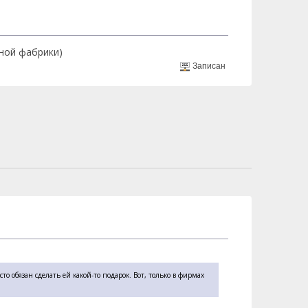
дной фабрики)
Записан
о обязан сделать ей какой-то подарок. Вот, только в фирмах