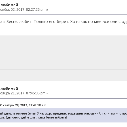
к любимой
оябрь 02, 2017, 02:27:26 pm »
ia's Secret любит. Только его берет. Хотя как по мне все они с о
к любимой
оябрь 21, 2017, 07:45:35 pm »
ктябрь 28, 2017, 09:48:18 am
ей девушке нижнее белье. У нас скоро праздник, годовщина отношений, я считаю, что прост
сь. Девчонки, дайте совет, какое белье выбрать?