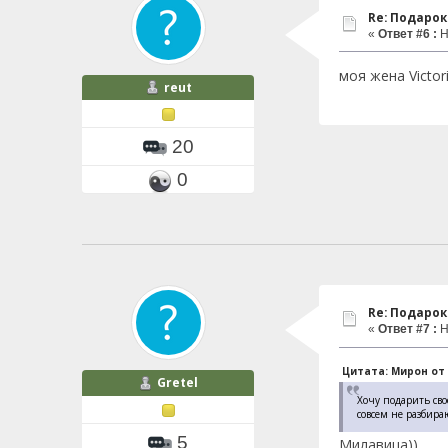
Re: Подаро
«
Ответ #6 :
Н
моя жена Victor
reut
20
0
Re: Подаро
«
Ответ #7 :
Н
Цитата: Мирон от О
Gretel
Хочу подарить сво
совсем не разбираю
5
Милавица))