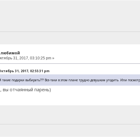
к любимой
ктябрь 31, 2017, 03:10:25 pm »
ктябрь 31, 2017, 02:55:31 pm
 такие подарки выбирать??? Все-таки в этом плане трудно девушкам угодить. Или посмотри
р, вы отчаянный парень)