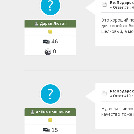
Re: Подаро
«
Ответ #9 :
Я
Это хороший по
Дарья Лютая
для своей люби
шелковый, а мо
46
0
Re: Подаро
«
Ответ #10 :
Ну, если финан
Алёна Повшенюк
качество тоже 
15