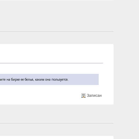
те на бирке ее белья, каким она пользуется.
Записан