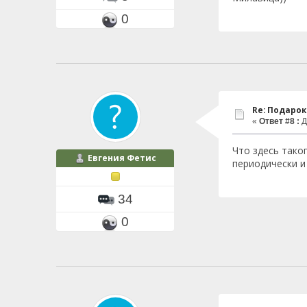
0
Re: Подаро
«
Ответ #8 :
Д
Что здесь тако
Евгения Фетис
периодически и
34
0