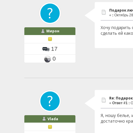
Подарок л
«
:
Октябрь 28,
Хочу подарить 
Мирон
сделать ей как
17
0
Re: Подаро
«
Ответ #1 :
О
Я, ношу белье, 
Vlada
достаточно кра