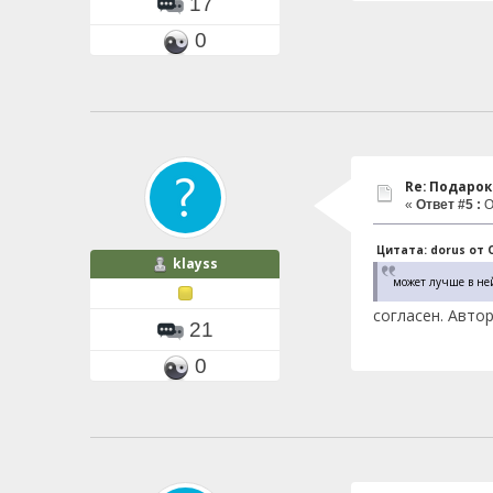
17
0
Re: Подаро
«
Ответ #5 :
О
Цитата: dorus от О
klayss
может лучше в ней
согласен. Авто
21
0