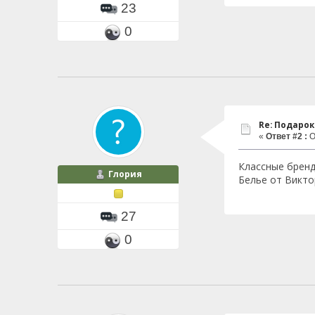
23
0
Re: Подаро
«
Ответ #2 :
О
Классные бренд
Глория
Белье от Викто
27
0