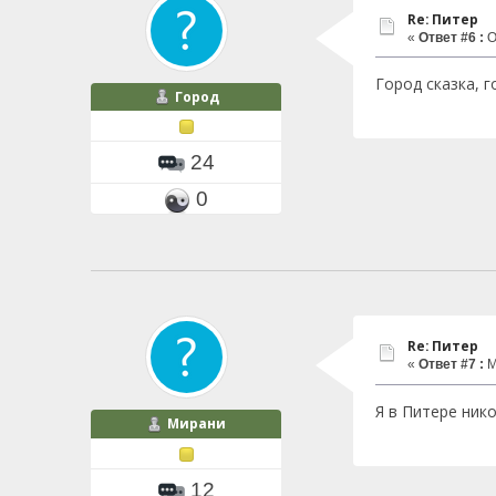
Re: Питер
«
Ответ #6 :
О
Город сказка, г
Город
24
0
Re: Питер
«
Ответ #7 :
М
Я в Питере ник
Мирани
12