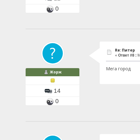
0
Re: Питер
«
Ответ #8 :
М
Мега город
Жорж
14
0