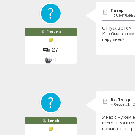
Питер
«
:
Сентябрь 2
Отпуск в этом г
Глория
Кто был в этом
пару дней?
27
0
Re: Питер
«
Ответ #1 :
С
У нас с мужем 
Lenok
всего памятник
побывать на ре