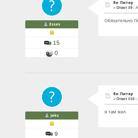
Re: Питер
«
Ответ #9 :
А
Обязательно Пе
Esses
15
0
Re: Питер
«
Ответ #10 :
я там жил
Jeks
9