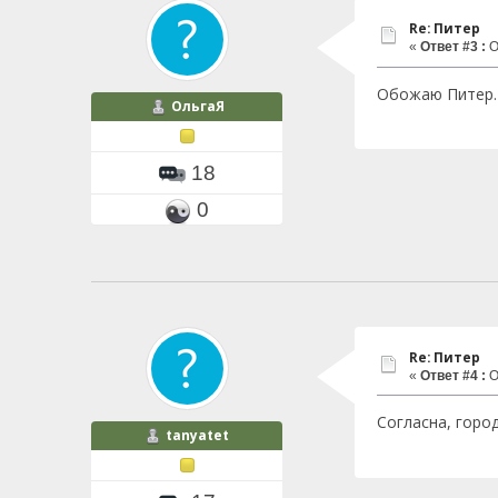
Re: Питер
«
Ответ #3 :
О
Обожаю Питер. 
ОльгаЯ
18
0
Re: Питер
«
Ответ #4 :
О
Согласна, горо
tanyatet