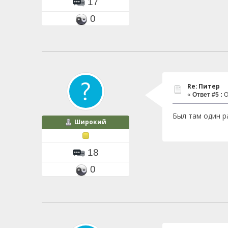
17
0
Re: Питер
«
Ответ #5 :
О
Был там один р
Широкий
18
0