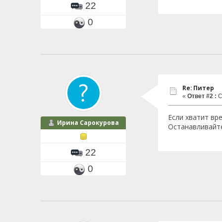
22
0
Re: Питер
«
Ответ #2 :
С
Если хватит вр
Ирина Сарокурова
Останавливайте
22
0