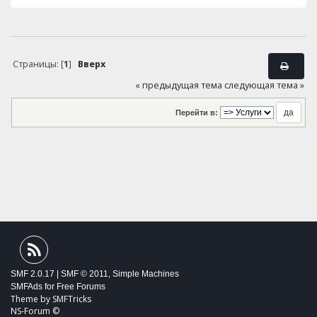
Страницы: [
1
]
Вверх
« предыдущая тема
следующая тема »
Перейти в:
SMF 2.0.17
|
SMF © 2011
,
Simple Machines
SMFAds
for
Free Forums
Theme by
SMFTricks
NS-Forum ©