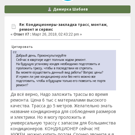
Дамирка Шабаев
Re: Кондиционеры-закладка трасс, монтаж,
ремонт и сервис
«
Ответ #7 :
Март 26, 2018, 02:43:22 pm »
Цитировать
Добрый день, Проконсультируйте
Сейчас в квартире идет полным ходом ремонт.
На будущую установку кондея необходимо подготовить и
проложить трассу, чтобы в последствии ее спрятать.
Вы можете осуществить данный вид работы? Вопрос цены?
И нужен ли уже кондиционер или без него можно все
подготовить, чтобы в будущем только его повесить не портя
ремонт?
Да всё верно, Надо заложить трассы во время
ремонта. Цена 6 тыс с материалами высокого
качества. Трасса до 5 метров. Желательно знать
название кондиционера для соблюдения размеров
и электрики. Но я могу проложить и
универсальную трассу с запасом для большинства
кондиционеров. КОНДИЦИОНЕР сейчас НЕ
НУЖЕН, можно купить потом. Срочно звоните и я