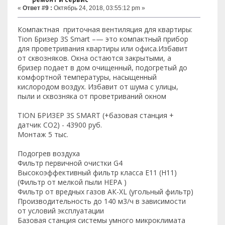
«
Ответ #9 :
Октябрь 24, 2018, 03:55:12 pm »
Компактная приточная вентиляция для квартиры:
Tion Бризер 3S Smart –— это компактный прибор
для проветривания квартиры или офиса.Избавит
от сквозняков. Окна остаются закрытыми, а
бризер подает в дом очищенный, подогретый до
комфортной температуры, насыщенный
кислородом воздух. Избавит от шума с улицы,
пыли и сквозняка от проветриваний окном
TION БРИЗЕР 3S SMART (+базовая станция +
датчик СО2) - 43900 руб.
Монтаж 5 тыс.
Подогрев воздуха
Фильтр первичной очистки G4
Высокоэффективный фильтр класса E11 (Н11)
(Фильтр от мелкой пыли HEPA )
Фильтр от вредных газов АК-XL (угольный фильтр)
Производительность до 140 м3/ч в зависимости
от условий эксплуатации
Базовая станция системы умного микроклимата