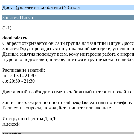
Досуг (увлечения, хобби итд) > Спорт
Занятия Цигун
(1/1)
daodealexey
:
С апреля открывается он-лайн группа для занятий Цигун Даос
Занятия будут проводиться по уникальной методике, успешно 
Данные занятия подойдут всем, кому интересна работа с энерг
и уровню подготовки, присоединиться к группе можно в любое
Расписание занятий:
пн: 20:30 - 21:30
ср: 20:30 - 21:30
Для занятий необходимо иметь стабильный интернет и скайп с
Запись по электронной почте online@daode.ru или по телефону 8
Если есть вопросы, пожалуйста пишите или звоните.
Инструктор Центра ДаоДэ
Алексей