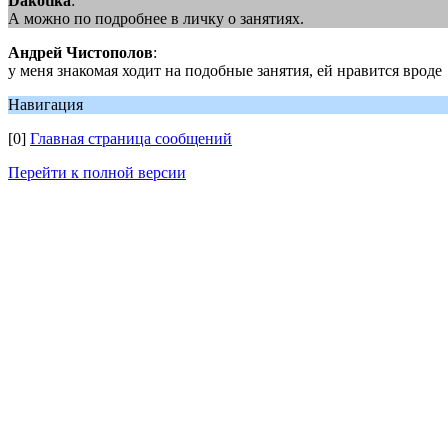
Dakotika
:
А можно по подробнее в личку о занятиях.
Андрей Чистополов
:
у меня знакомая ходит на подобные занятия, ей нравится вроде
Навигация
[0]
Главная страница сообщений
Перейти к полной версии