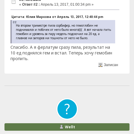
«
Ответ #2 :
Апрель 13, 2017, 01:00:34 pm »
Цитата: Юлия Маркова от Апрель 13, 2017, 12:40:44 pm
На втором триместре пила сорбифер, но гемоглобин не
поднимался и побочек от него было много(((( А вот начала пить
гемобин и уровень за пару недель подскочил на 20 ед. а
главное ни запоров ни тошноты от него не было.
Спасибо. А я ферлатум сразу пила, результат на
10 ед поднялся гем и встал. Теперь хочу гемобин
пропить.
Записан
Wellt