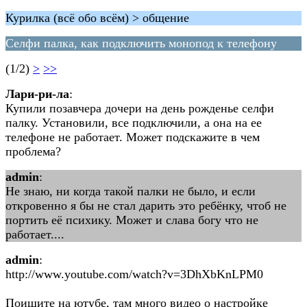
Курилка (всё обо всём) > общение
Селфи палка, как подключить монопод к телефону
(1/2)
>
>>
Лари-ри-ла
:
Купили позавчера дочери на день рожденье селфи
палку. Установили, все подключили, а она на ее
телефоне не работает. Может подскажите в чем
проблема?
admin
:
Не знаю, ни когда такой палки не было, и если
откровенно я бы не стал дарить это ребёнку, чтоб не
портить её психику. Может и слава богу что не
работает....
admin
:
http://www.youtube.com/watch?v=3DhXbKnLPM0
Поищите на ютубе, там много видео о настройке