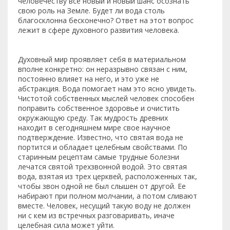
человечеству все новый и новый шанс осознать
свою роль на Земле. Будет ли вода столь
благосклонна бесконечно? Ответ на этот вопрос
лежит в сфере духовного развития человека.
Духовный мир проявляет себя в материальном
вполне конкретно: он неразрывно связан с ним,
постоянно влияет на него, и это уже не
абстракция. Вода помогает нам это ясно увидеть.
Чистотой собственных мыслей человек способен
поправить собственное здоровье и очистить
окружающую среду. Так мудрость древних
находит в сегодняшнем мире свое научное
подтверждение. Известно, что святая вода не
портится и обладает целебным свойствами. По
старинным рецептам самые трудные болезни
лечатся святой трехзвонной водой. Это святая
вода, взятая из трех церквей, расположенных так,
чтобы звон одной не был слышен от другой. Ее
набирают при полном молчании, а потом сливают
вместе. Человек, несущий такую воду не должен
ни с кем из встречных разговаривать, иначе
целебная сила может уйти.