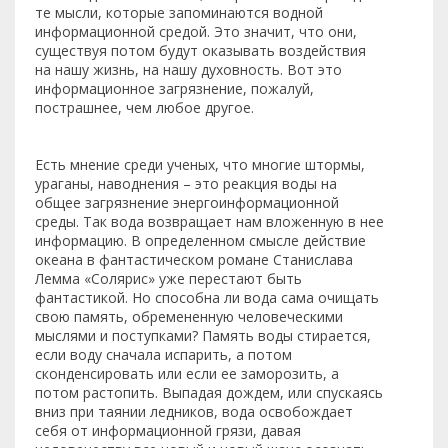
те мысли, которые запоминаются водной
информационной средой. Это значит, что они,
существуя потом будут оказывать воздействия
на нашу жизнь, на нашу духовность. Вот это
информационное загрязнение, пожалуй,
пострашнее, чем любое другое.
Есть мнение среди ученых, что многие штормы,
ураганы, наводнения – это реакция воды на
общее загрязнение энергоинформационной
среды. Так вода возвращает нам вложенную в нее
информацию. В определенном смысле действие
океана в фантастическом романе Станислава
Лемма «Солярис» уже перестают быть
фантастикой. Но способна ли вода сама очищать
свою память, обремененную человеческими
мыслями и поступками? Память воды стирается,
если воду сначала испарить, а потом
сконденсировать или если ее заморозить, а
потом растопить. Выпадая дождем, или спускаясь
вниз при таянии ледников, вода освобождает
себя от информационной грязи, давая