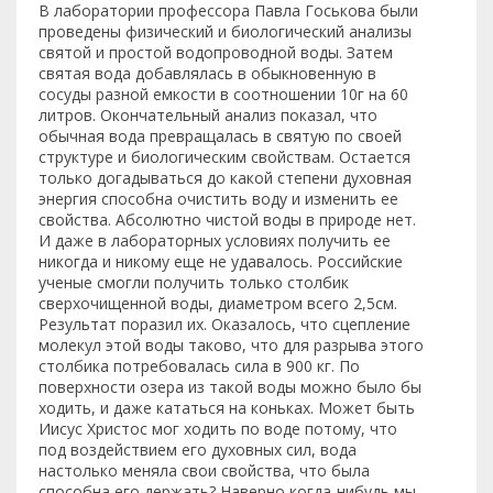
В лаборатории профессора Павла Госькова были
проведены физический и биологический анализы
святой и простой водопроводной воды. Затем
святая вода добавлялась в обыкновенную в
сосуды разной емкости в соотношении 10г на 60
литров. Окончательный анализ показал, что
обычная вода превращалась в святую по своей
структуре и биологическим свойствам. Остается
только догадываться до какой степени духовная
энергия способна очистить воду и изменить ее
свойства. Абсолютно чистой воды в природе нет.
И даже в лабораторных условиях получить ее
никогда и никому еще не удавалось. Российские
ученые смогли получить только столбик
сверхочищенной воды, диаметром всего 2,5см.
Результат поразил их. Оказалось, что сцепление
молекул этой воды таково, что для разрыва этого
столбика потребовалась сила в 900 кг. По
поверхности озера из такой воды можно было бы
ходить, и даже кататься на коньках. Может быть
Иисус Христос мог ходить по воде потому, что
под воздействием его духовных сил, вода
настолько меняла свои свойства, что была
способна его держать? Наверно когда-нибудь мы