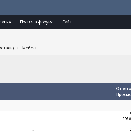
рация
Правила форума
Сайт
осталь)
Мебель
Ответ
Просм
л.
5076