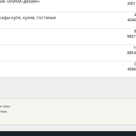
нии «АММА-дизайн»
3051
афы-купе, кухни, гостиные
4046
8857
1
8854
4386
я тема
тема