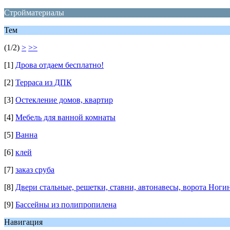
Стройматериалы
Тем
(1/2)
>
>>
[1]
Дрова отдаем бесплатно!
[2]
Терраса из ДПК
[3]
Остекление домов, квартир
[4]
Мебель для ванной комнаты
[5]
Ванна
[6]
клей
[7]
заказ сруба
[8]
Двери стальные, решетки, ставни, автонавесы, ворота Ноги
[9]
Бассейны из полипропилена
Навигация